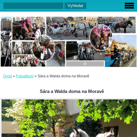
Úvod
»
Fotoalbum
»
Sára a Walda doma na Moravě
Sára a Walda doma na Moravě