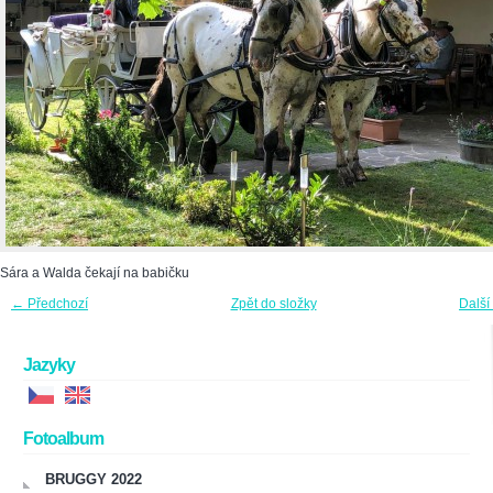
Sára a Walda čekají na babičku
← Předchozí
Zpět do složky
Další
Jazyky
Fotoalbum
BRUGGY 2022