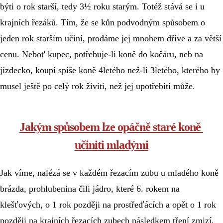
býti o rok starší, tedy 3½ roku starým. Totéž stává se i u 
krajních řezáků. Tím, že se kůn podvodným spůsobem o 
jeden rok starším učiní, prodáme jej mnohem dříve a za větší 
cenu. Neboť kupec, potřebuje-li koně do kočáru, neb na 
jízdecko, koupí spíše koně 4letého než-li 3letého, kterého by 
musel ještě po celý rok živiti, než jej upotřebiti může.
Jakým spůsobem lze opáčně staré koně 
učiniti mladými
Jak víme, nalézá se v každém řezacím zubu u mladého koně 
brázda, prohlubenina čili jádro, které 6. rokem na 
klešťových, o 1 rok později na prostřeďácích a opět o 1 rok 
později na krajních řezacích zubech následkem tření zmizí, 