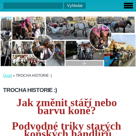
Úvod
»
TROCHA HISTORIE :)
TROCHA HISTORIE :)
Jak změnit stáří nebo 
barvu koně? 
Podvodné triky starých 
koňských handlířů