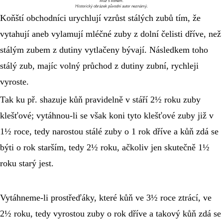
Muž s koněm.
Historický obrázek původní autor neznámý.
Koňští obchodníci urychlují vzrůst stálých zubů tím, že 
vytahují aneb vylamují mléčné zuby z dolní čelisti dříve, než 
stálým zubem z dutiny vytlačeny bývají. Následkem toho 
stálý zub, majíc volný průchod z dutiny zubní, rychleji 
vyroste.
Tak ku př. shazuje kůň pravidelně v stáří 2½ roku zuby 
klešťové; vytáhnou-li se však koni tyto klešťové zuby již v 
1½ roce, tedy narostou stálé zuby o 1 rok dříve a kůň zdá se 
býti o rok starším, tedy 2½ roku, ačkoliv jen skutečně 1½ 
roku starý jest.
Vytáhneme-li prostřeďáky, které kůň ve 3½ roce ztrácí, ve 
2½ roku, tedy vyrostou zuby o rok dříve a takový kůň zdá se 