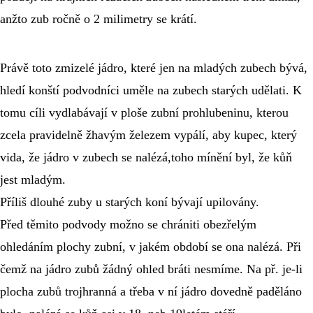
anžto zub ročně o 2 milimetry se krátí.
Právě toto zmizelé jádro, které jen na mladých zubech bývá, 
hledí konští podvodníci uměle na zubech starých udělati. K 
tomu cíli vydlabávají v ploše zubní prohlubeninu, kterou 
zcela pravidelně žhavým železem vypálí, aby kupec, který 
vida, že jádro v zubech se nalézá,toho mínění byl, že kůň 
jest mladým.
Příliš dlouhé zuby u starých koní bývají upilovány.
Před těmito podvody možno se chrániti obezřelým 
ohledáním plochy zubní, v jakém období se ona nalézá. Při 
čemž na jádro zubů žádný ohled bráti nesmíme. Na př. je-li 
plocha zubů trojhranná a třeba v ní jádro dovedně paděláno 