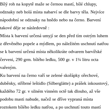
Bílý roh na kopytě maže se černou mastí, bílé chlupy, 
odznaky neb holá místa nabarví se dle barvy těla. Nejvíce 
nápodobní se odznaky na hnědo nebo na černo. Barvení 
takové děje se následovně :
Místa k barvení určená umyjí se den před tím ostrým luhem 
z dřevěného popele a mýdlem, po náležitém uschnutí natřou 
se k barvení určená místa několikráte odvarem barvířské 
červeni, 290 grm. bílého ledku, 500 gr. v 1¼ litru octa 
vařeným.
Ku barvení na černo vaří se zelené skořápky ořechové, 
duběnky, stříbrné leštidlo (Silberglätte) a prášek inkoustový, 
každého 72 gr. v silném vinném octě tak dlouho, až vše 
podobu masti nabude, načež se dříve vypraná místa 
roztokem bílého ledku natřou, a po uschnutí touto mastí 