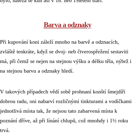
bylo, nalézá se kůň asi v 18. neb 19letém stáří.
Barva a odznaky
Při kupování koni záleží mnoho na barvě a odznacích, 
zvláště tenkráte, když se dvoj- neb čtverospřežení sestaviti 
má, při čemž se nejen na stejnou výšku a délku těla, nýbrž i 
na stejnou barvu a odznaky hledí.
V takových případech vědí sobě prohnaní konští šmejdíři 
dobrou radu, oni nabarví rozličnými tinkturami a vodičkami 
jednotlivá místa tak, že nejsou tato zabarvená místa k 
poznání dříve, až při línání chlupů, což mnohdy i 1½ roku 
trvá.