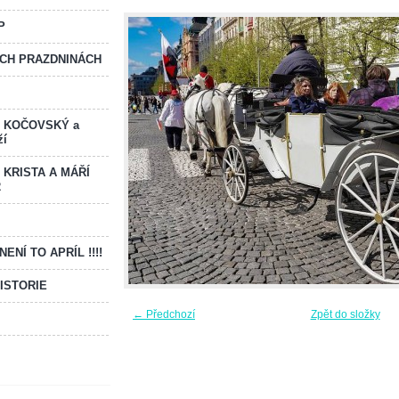
P
ICH PRAZDNINÁCH
F KOČOVSKÝ a
ží
 KRISTA A MÁŘÍ
2
ENÍ TO APRÍL !!!!
ISTORIE
← Předchozí
Zpět do složky