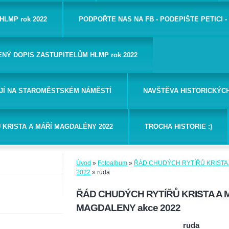
HLMP rok 2022
PODPOŘTE NAS NA FB - PODEPIŠTE PETICI 
ENÝ DOPIS ZASTUPITELŮM HLMP rok 2022
AJÍ NA STAROMĚSTSKÉM NÁMĚSTÍ
NAVŠTĚVA HISTORICKÝC
 KRISTA A MÁŘÍ MAGDALÉNY 2022
TROCHA HISTORIE :)
Úvod
»
Fotoalbum
»
ŘÁD CHUDÝCH RYTÍŘŮ KRISTA 
2022
»
ruda
ŘÁD CHUDÝCH RYTÍŘŮ KRISTA A 
MAGDALENY akce 2022
ruda