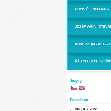
DOPIS ČLENŮM RADY 
JOSEF VÁŇA - OTEVŘ
KONĚ ZATÍM ZŮSTÁV
ŘÁD CHUDÝCH RYTÍŘŮ
Jazyky
Fotoalbum
BRUGGY 2022