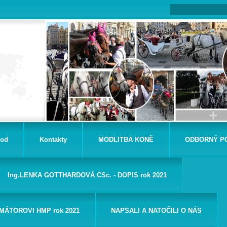
od
Kontakty
MODLITBA KONĚ
ODBORNÝ P
Ing.LENKA GOTTHARDOVÁ CSc. - DOPIS rok 2021
MÁTOROVI HMP rok 2021
NAPSALI A NATOČILI O NÁS