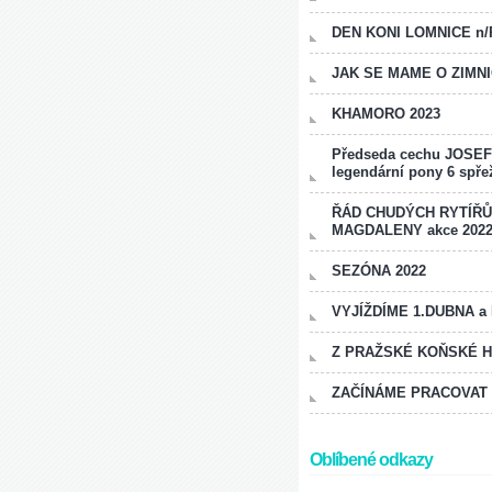
DEN KONI LOMNICE n/
JAK SE MAME O ZIMN
KHAMORO 2023
Předseda cechu JOSE
legendární pony 6 spře
ŘÁD CHUDÝCH RYTÍŘŮ
MAGDALENY akce 202
SEZÓNA 2022
VYJÍŽDÍME 1.DUBNA a N
Z PRAŽSKÉ KOŇSKÉ H
ZAČÍNÁME PRACOVAT
Oblíbené odkazy