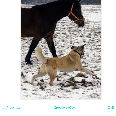
← Předchozí
Zpět do složky
Další